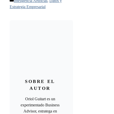
Categorías
Inteligencia Artificial
,
Datos y
Estrategia Empresarial
SOBRE EL
AUTOR
Oriol Guitart es un
experimentado Business
Advisor, estratega en